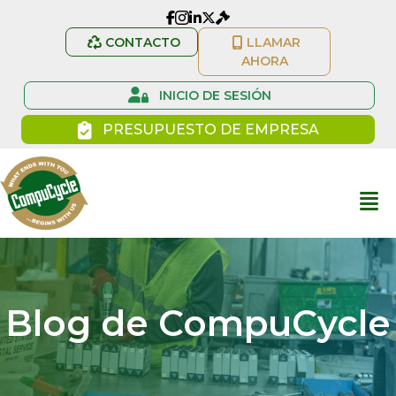
Enlace de Facebook de CompuCycle
Enlace de Instagram de CompuCycle
LinkedIn Perfil CompuCycle
CONTACTO
LLAMAR
AHORA
INICIO DE SESIÓN
PRESUPUESTO DE EMPRESA
Blog de CompuCycle