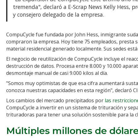
tremenda", declaró a E-Scrap News Kelly Hess, p
y consejero delegado de la empresa.
CompuCycle fue fundada por John Hess, inmigrante sudafri
compraron la empresa. Hoy tiene 75 empleados, presta se
material residencial generado localmente. Sus sedes está
El negocio de reutilización de CompuCycle incluye el reaco
destrucción de datos. Procesa entre 8.000 y 10.000 aparato
desmontaje manual de casi 9.000 kilos al día.
"Somos muy optimistas de que esa cifra aumentará sustanc
conozca nuestras capacidades en esta región", declaró Cli
Los cambios del mercado precipitados por
las restriccio
CompuCycle a invertir en un sistema de trituración y sepa
trituradoras para tener una solución sostenible para la ch
Múltiples millones de dólar