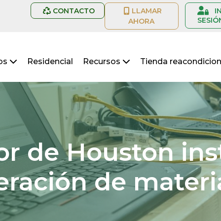
CONTACTO
LLAMAR
I
SESIÓ
AHORA
vos
Residencial
Recursos
Tienda reacondicio
r de Houston inst
eración de materi