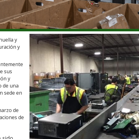
uella y
uración y
ientemente
de sus
ión y
o de una
on sede en
marzo de
laciones de
 sido