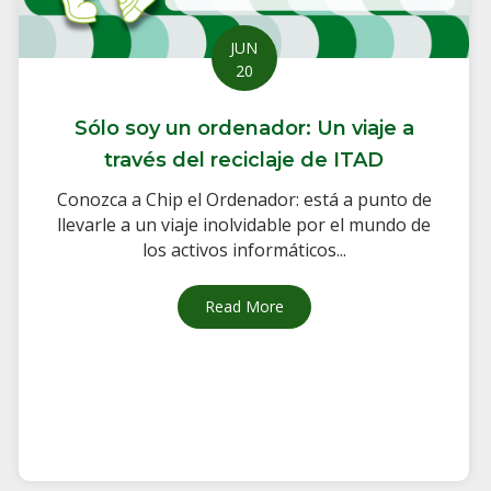
JUN
20
Sólo soy un ordenador: Un viaje a
través del reciclaje de ITAD
Conozca a Chip el Ordenador: está a punto de
llevarle a un viaje inolvidable por el mundo de
los activos informáticos...
Read More
about Sólo soy un ordenador: 
 la ciudad confían en CompuCycle
 Join R2 TAC and e-Stewards Leadership Council to Advance ITAD St