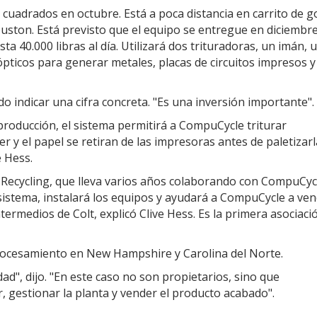
uadrados en octubre. Está a poca distancia en carrito de go
ouston. Está previsto que el equipo se entregue en diciembre
a 40.000 libras al día. Utilizará dos trituradoras, un imán, 
ópticos para generar metales, placas de circuitos impresos y
ndo indicar una cifra concreta. "Es una inversión importante".
roducción, el sistema permitirá a CompuCycle triturar
er y el papel se retiran de las impresoras antes de paletizarl
e Hess.
 Recycling, que lleva varios años colaborando con CompuCycl
 sistema, instalará los equipos y ayudará a CompuCycle a ve
ermedios de Colt, explicó Clive Hess. Es la primera asociaci
procesamiento en New Hampshire y Carolina del Norte.
", dijo. "En este caso no son propietarios, sino que
 gestionar la planta y vender el producto acabado".