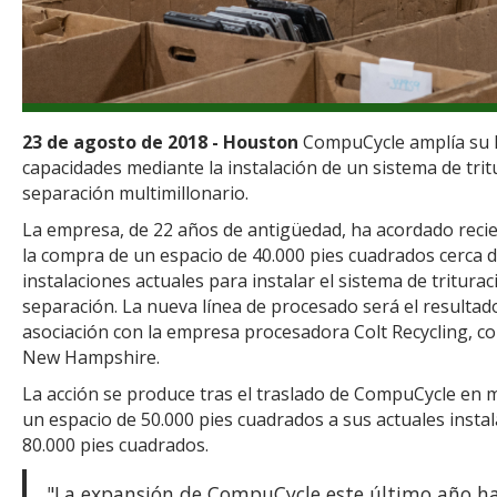
23 de agosto de 2018 - Houston
CompuCycle amplía su h
capacidades mediante la instalación de un sistema de trit
separación multimillonario.
La empresa, de 22 años de antigüedad, ha acordado rec
la compra de un espacio de 40.000 pies cuadrados cerca 
instalaciones actuales para instalar el sistema de triturac
separación. La nueva línea de procesado será el resultad
asociación con la empresa procesadora Colt Recycling, c
New Hampshire.
La acción se produce tras el traslado de CompuCycle en 
un espacio de 50.000 pies cuadrados a sus actuales insta
80.000 pies cuadrados.
"La expansión de CompuCycle este último año ha