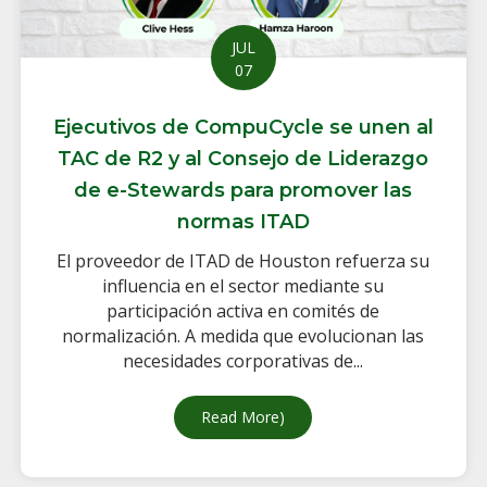
JUL
07
Ejecutivos de CompuCycle se unen al
TAC de R2 y al Consejo de Liderazgo
de e-Stewards para promover las
normas ITAD
El proveedor de ITAD de Houston refuerza su
influencia en el sector mediante su
participación activa en comités de
normalización. A medida que evolucionan las
necesidades corporativas de...
residuos electrónicos en Houston: Por qué las mayores industrias de
Read More
about CompuCycle Executives
)