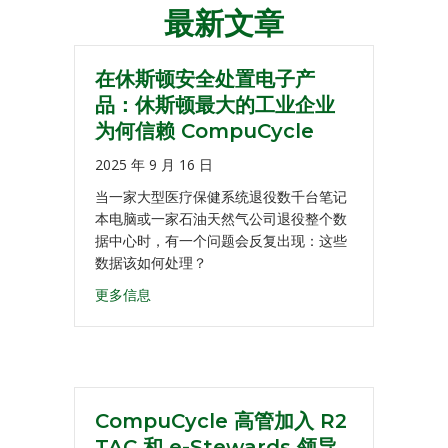
最新文章
导
航
在休斯顿安全处置电子产
品：休斯顿最大的工业企业
为何信赖 CompuCycle
2025 年 9 月 16 日
当一家大型医疗保健系统退役数千台笔记
本电脑或一家石油天然气公司退役整个数
据中心时，有一个问题会反复出现：这些
数据该如何处理？
更多信息
CompuCycle 高管加入 R2
TAC 和 e-Stewards 领导