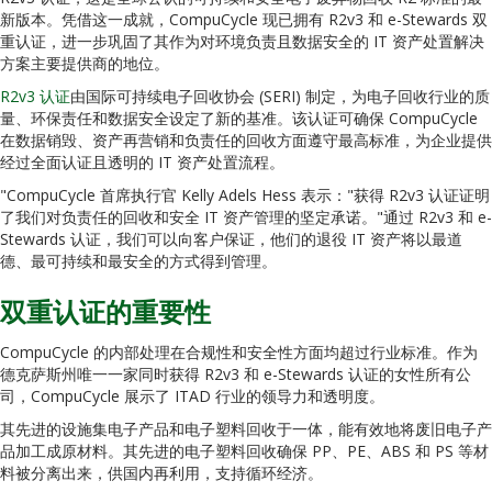
新版本。凭借这一成就，CompuCycle 现已拥有 R2v3 和 e-Stewards 双
重认证，进一步巩固了其作为对环境负责且数据安全的 IT 资产处置解决
方案主要提供商的地位。
R2v3 认证
由国际可持续电子回收协会 (SERI) 制定，为电子回收行业的质
量、环保责任和数据安全设定了新的基准。该认证可确保 CompuCycle
在数据销毁、资产再营销和负责任的回收方面遵守最高标准，为企业提供
经过全面认证且透明的 IT 资产处置流程。
"CompuCycle 首席执行官 Kelly Adels Hess 表示："获得 R2v3 认证证明
了我们对负责任的回收和安全 IT 资产管理的坚定承诺。"通过 R2v3 和 e-
Stewards 认证，我们可以向客户保证，他们的退役 IT 资产将以最道
德、最可持续和最安全的方式得到管理。
双重认证的重要性
CompuCycle 的内部处理在合规性和安全性方面均超过行业标准。作为
德克萨斯州唯一一家同时获得 R2v3 和 e-Stewards 认证的女性所有公
司，CompuCycle 展示了 ITAD 行业的领导力和透明度。
其先进的设施集电子产品和电子塑料回收于一体，能有效地将废旧电子产
品加工成原材料。其先进的电子塑料回收确保 PP、PE、ABS 和 PS 等材
料被分离出来，供国内再利用，支持循环经济。