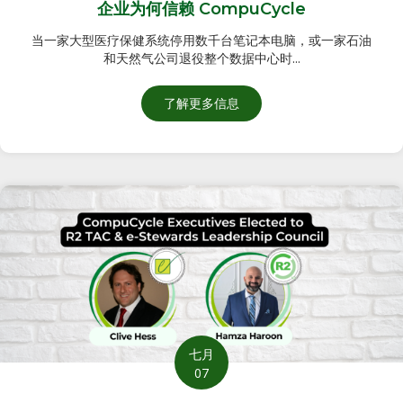
企业为何信赖 CompuCycle
当一家大型医疗保健系统停用数千台笔记本电脑，或一家石油
和天然气公司退役整个数据中心时...
了解
有关休斯顿电子产品安全处置的
更多信息
：休斯顿最大的工业企业为何信赖 
七月
07