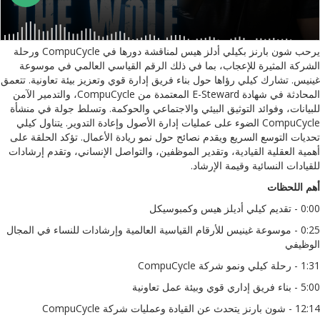
يرحب شون بارنز بكيلي أدلز هيس لمناقشة دورها في CompuCycle ورحلة
الشركة المثيرة للإعجاب، بما في ذلك الرقم القياسي العالمي في موسوعة
غينيس. تشارك كيلي رؤاها حول بناء فريق إدارة قوي وتعزيز بيئة تعاونية. تتعمق
المحادثة في شهادة E-Steward المعتمدة من CompuCycle، والتدمير الآمن
للبيانات، وفوائد التوثيق البيئي والاجتماعي والحوكمة. وتسلط جولة في منشأة
CompuCycle الضوء على عمليات إدارة الأصول وإعادة التدوير. يتناول كيلي
تحديات التوسع السريع ويقدم نصائح حول نمو ريادة الأعمال. تؤكد الحلقة على
أهمية العقلية القيادية، وتقدير الموظفين، والتواصل الإنساني، وتقدم إرشادات
للقيادات النسائية وقيمة الإرشاد.
أهم اللحظات
0:00 - تقديم كيلي أديلز هيس وكمبوسيكل
0:25 - موسوعة غينيس للأرقام القياسية العالمية وإرشادات للنساء في المجال
الوظيفي
1:31 - رحلة كيلي ونمو شركة CompuCycle
5:00 - بناء فريق إداري قوي وبيئة عمل تعاونية
12:14 - شون بارنز يتحدث عن القيادة وعمليات شركة CompuCycle