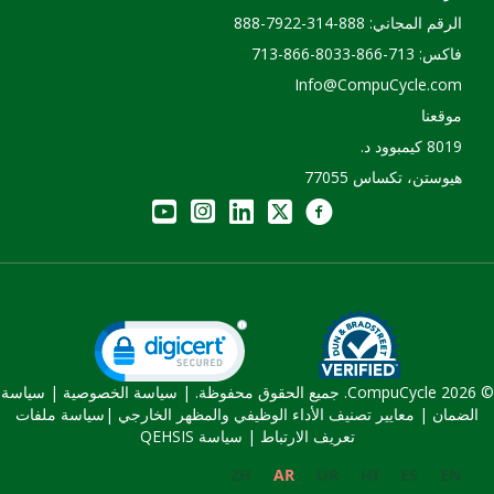
الرقم المجاني: 888-314-7922-888
فاكس: 713-866-8033-866-713
Info@CompuCycle.com
موقعنا
8019 كيمبوود د.
هيوستن، تكساس 77055
© 2026 CompuCycle. جميع الحقوق محفوظة. |
سياسة الخصوصية
|
سياسة
الضمان
|
معايير تصنيف الأداء الوظيفي والمظهر الخارجي
|
سياسة ملفات
تعريف الارتباط |
سياسة QEHSIS
ZH
AR
UR
HI
ES
EN