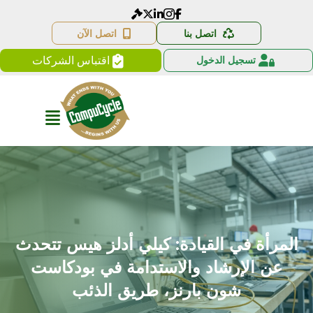
الملف الشخصي لـ LinkedIn CompuCycle
رابط إنستجرام كمبيوسيكل
رابط كمبيوسيكل على فيسبوك
اتصل بنا
اتصل الآن
تسجيل الدخول
اقتباس الشركات
المرأة في القيادة: كيلي أدلز هيس تتحدث
عن الإرشاد والاستدامة في بودكاست
شون بارنز، طريق الذئب