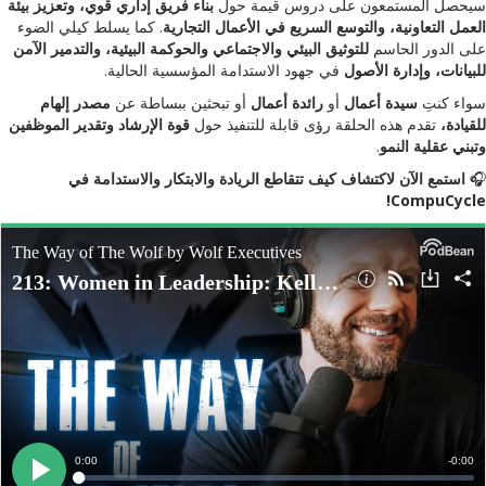
سيحصل المستمعون على دروس قيمة حول
بناء فريق إداري قوي، وتعزيز بيئة
العمل التعاونية، والتوسع السريع في الأعمال التجارية
. كما يسلط كيلي الضوء
على الدور الحاسم
للتوثيق البيئي والاجتماعي والحوكمة البيئية، والتدمير الآمن
للبيانات، وإدارة الأصول
في جهود الاستدامة المؤسسية الحالية.
سواء كنتِ
سيدة أعمال
أو
رائدة أعمال
أو تبحثين ببساطة عن
مصدر إلهام
للقيادة،
تقدم هذه الحلقة رؤى قابلة للتنفيذ حول
قوة الإرشاد وتقدير الموظفين
وتبني عقلية النمو
.
🎧
استمع الآن لاكتشاف كيف تتقاطع الريادة والابتكار والاستدامة في
CompuCycle!