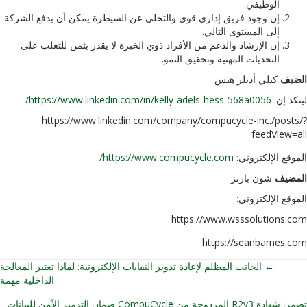
الوظيفي.
إن وجود فريق إداري قوي والتخلي عن السيطرة يمكن أن يدفع الشركة
إلى المستوى التالي.
إن الإرشاد والدعم من الأفراد ذوي الخبرة لا يقدر بثمن للتغلب على
التحديات المهنية وتحقيق النمو.
الضيف
كيلي أديلز هيس
لينكد إن:
https://www.linkedin.com/in/kelly-adels-hess-568a0056/
https://www.linkedin.com/company/compucycle-inc./posts/?
feedView=all
الموقع الإلكتروني:
https://www.compucycle.com/
المضيف
شون بارنز
الموقع الإلكتروني:
https://www.wsssolutions.com
https://seanbarnes.com
← الجانب المظلم لإعادة تدوير النفايات الإلكترونية: لماذا تعتبر المعالجة
الداخلية مهمة
تضمن شهادة R2v3 المزدوجة من CompuCycle ضمان التدمير الآمن للبيانات