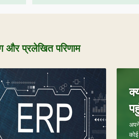
िंग और प्रलेखित परिणाम
क्
पह
अपने
कोई 