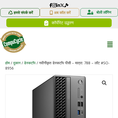
CompuCycle का फेसबुक लिंक
CompuCycle का इंस्टाग्राम लिंक
लिंक्डइन कंप्यूसाइकल प्रोफ़ाइल
बोली लॉगिन
हमसे संपर्क करें
अब कॉल करें
कॉर्पोरेट उद्धरण
होम
/
दुकान
/
डेस्कटॉप
/ नवीनीकृत डेस्कटॉप पीसी – मात्रा: 788 – लॉट #SO-
8956