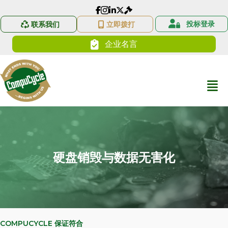
CompuCycle 的 Facebook 链接
CompuCycle 的 Instagram 链接
LinkedIn CompuCycle 简介
投标登录
联系我们
立即拨打
企业名言
硬盘销毁与数据无害化
COMPUCYCLE 保证符合