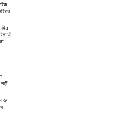
ंतरिक
िश्चित
यापित
्रेताओं
को
टा
नहीं
ल रहा
रण