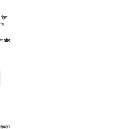
 देता
णीय
्रण और
साइक्लर