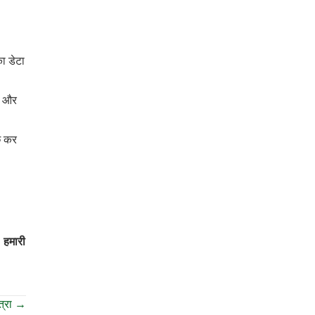
ा डेटा
े, और
ुछ कर
।
हमारी
ात्रा →