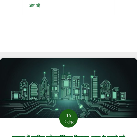
और पढ़ें
16
सितंबर