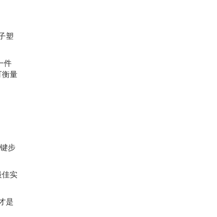
子塑
一件
可衡量
关键步
最佳实
才是